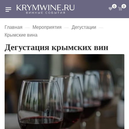
0
0
Главная
Мероприятия
Дегустации
—
—
—
Крымские вина
Дегустация крымских вин