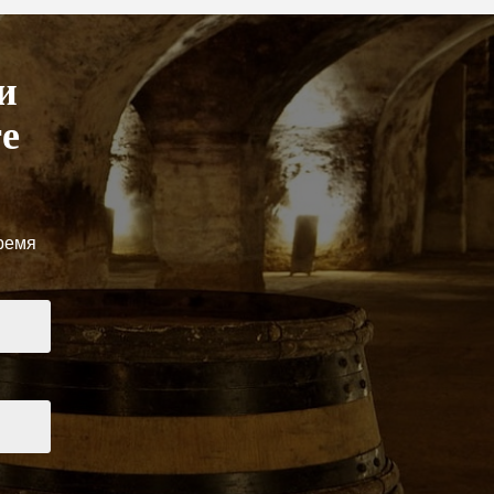
и
е
ремя